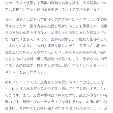
ため、手術で使用する薬剤の種類や名称を覚え、医療器具につい
ては名称だけでなく使用法を把握しておく必要がああります。
また、患者さんに対して術後ケアの方法や口腔ケアについての指
導も行うため、指導内容を把握し理解することも重要です。歯磨
きの方法や食事の仕方など、治療や手術内容に適した指導を行わ
なけばなりません。加えて、医師の説明とかけ離れた指導をして
しまわないように、医師と連携を取りながら、患者さんへ術後の
注意点などを分かりやすく伝えたり、患者さんの不安を取り除い
たりするのも歯科で働く看護師の役割でしょう。患者さんに指導
するための知識で、自分でも適切な口腔ケアなどが行えるという
メリットもある仕事です。
歯科クリニックでは、患者さんが急変するリスクはほとんどな
く、ゆとりのある雰囲気の中で落ち着いてケアを提供することが
できます。また、診察や手術は予約制なので、残業が少ないのも
魅力です。無理のないナースライフを遅れるため、心身の疲労は
最小限。育児中でも比較的働きやすさを感じられるでしょう。基