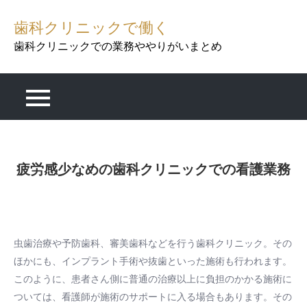
Skip
歯科クリニックで働く
to
content
歯科クリニックでの業務ややりがいまとめ
疲労感少なめの歯科クリニックでの看護業務
虫歯治療や予防歯科、審美歯科などを行う歯科クリニック。その
ほかにも、インプラント手術や抜歯といった施術も行われます。
このように、患者さん側に普通の治療以上に負担のかかる施術に
ついては、看護師が施術のサポートに入る場合もあります。その